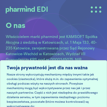
Menu
pharmind EDI
O nas
Właścicielem marki pharmind jest KAMSOFT Spółka
Akcyjna z siedzibą w Katowicach, ul. 1 Maja 133, 40-
235 Katowice, zarejestrowana przez Sąd Rejonowy
Katowice-Wschód w Katowicach, Wydział VII
Gospodarczy KRS pod nr 0000345075, NIP
9542685559, REGON 241371988, BDO 000265137,
Twoja prywatność jest dla nas ważna
o kapitale zakładowym 52 600 000,00 zł (opłaconym
Nasze strony wykorzystują mechanizmy między innymi takie jak
w całości).
cookies (ciasteczka), które służą m.in. do zapewnienia optymalnej
obsługi podczas wizyty na naszych stronach. Powyższe
mechanizmy mogą być wykorzystywane przez nas jak i przez
naszych partnerów. Część z nich jest niezbędna do prawidłowego
edi@pharmind.pl
działania serwisu, w tym zapewnienia niezbędnego poziomu
32 209 07 05 wew. 35
bezpieczeństwa, pozostałe (które możesz kontrolować) są
wykorzystywane do: